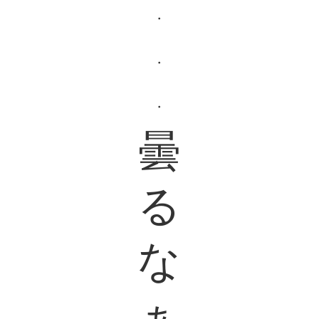
・
・
・
曇
る
な
ぁ