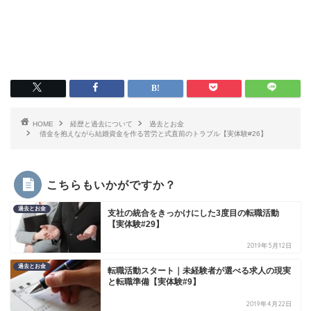
HOME
経歴と過去について
過去とお金
借金を抱えながら結婚資金を作る苦労と式直前のトラブル【実体験#26】
こちらもいかがですか？
過去とお金
支社の統合をきっかけにした3度目の転職活動
【実体験#29】
2019年5月12日
過去とお金
転職活動スタート｜未経験者が選べる求人の現実
と転職準備【実体験#9】
2019年4月22日