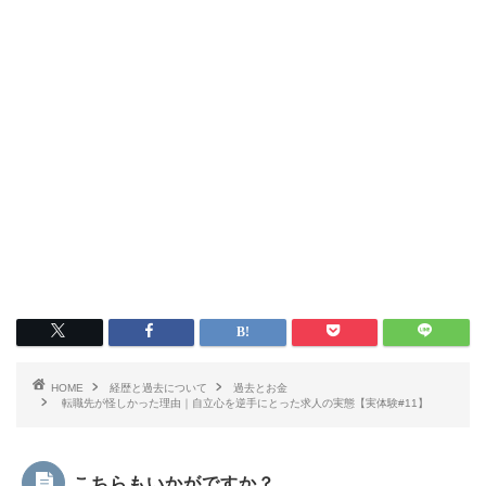
HOME
経歴と過去について
過去とお金
転職先が怪しかった理由｜自立心を逆手にとった求人の実態【実体験#11】
こちらもいかがですか？